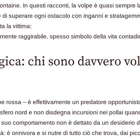
ntaine. In questi racconti, la volpe è quasi sempre l
 di superare ogni ostacolo con inganni e stratagemm
a la vittima:
lmente raggirabile, spesso simbolo della vita contadi
gica: chi sono davvero vo
pe rossa – è effettivamente un predatore opportunist
isfero nord e non disdegna incursioni nei pollai qua
 il suo comportamento non è dettato da un desiderio d
: è onnivora e si nutre di tutto ciò che trova, dai picc