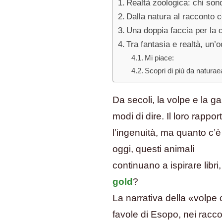
Realtà zoologica: chi son
la
gallina:
Dalla natura al racconto c
tra
Una doppia faccia per la
mito,
Tra fantasia e realtà, un
natura
Mi piace:
e
Scopri di più da naturaea
cultura
popolare
Da secoli, la volpe e la g
modi di dire. Il loro rappo
l’ingenuità, ma quanto c’
oggi, questi animali
continuano a ispirare libr
gold
?
La narrativa della «volpe 
favole di Esopo, nei raccon