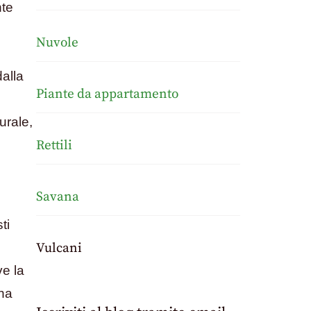
nte
Nuvole
alla
Piante da appartamento
urale,
Rettili
Savana
ti
Vulcani
e la
 ha