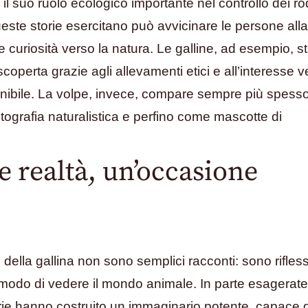
l suo ruolo ecologico importante nel controllo dei rod
queste storie esercitano può avvicinare le persone alla
e curiosità verso la natura. Le galline, ad esempio, 
operta grazie agli allevamenti etici e all’interesse v
tenibile. La volpe, invece, compare sempre più spesso
otografia naturalistica e perfino come mascotte di
 e realtà, un’occasione
della gallina non sono semplici racconti: sono rifless
 modo di vedere il mondo animale. In parte esagerate,
orie hanno costruito un immaginario potente, capace d