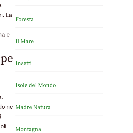
a
i. La
Foresta
na e
Il Mare
lpe
Insetti
Isole del Mondo
a.
ndo ne
Madre Natura
i
oli
Montagna