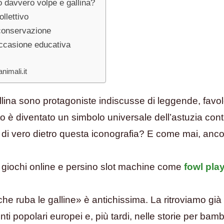
o davvero volpe e gallina?
ollettivo
 conservazione
’occasione educativa
nimali.it
allina sono protagoniste indiscusse di leggende, favo
rto è diventato un simbolo universale dell’astuzia cont
è di vero dietro questa iconografia? E come mai, anc
i, giochi online e persino slot machine come
fowl pla
che ruba le galline» è antichissima. La ritroviamo già 
ti popolari europei e, più tardi, nelle storie per bambi