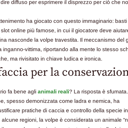
dire diffuso per esprimere il disprezzo per ciò che no
rattenimento ha giocato con questo immaginario: basti 
lot online più famose, in cui il giocatore deve aiutare
lina nasconde la volpe travestita. Il meccanismo del 
ca inganno-vittima, riportando alla mente lo stesso s
che, ma rivisitato in chiave ludica e ironica.
accia per la conservazio
io fa bene agli
animali reali
? La risposta è sfumata
volpe, spesso demonizzata come ladra e nemica, ha
stificare pratiche di caccia e controllo della specie i
n alcune regioni, la volpe è considerata un animale “