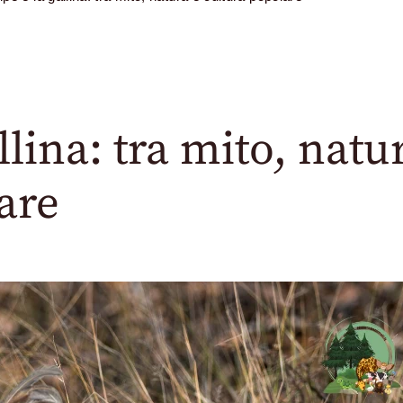
llina: tra mito, natu
are