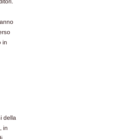
itori.
stanno
erso
 in
i della
 in
i