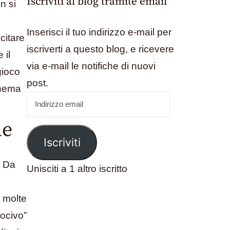
Iscriviti al blog tramite email
n si
Inserisci il tuo indirizzo e-mail per
citare
iscriverti a questo blog, e ricevere
 il
via e-mail le notifiche di nuovi
gioco
post.
chema
Indirizzo
email
ne
Iscriviti
. Da
Unisciti a 1 altro iscritto
n molte
nocivo”