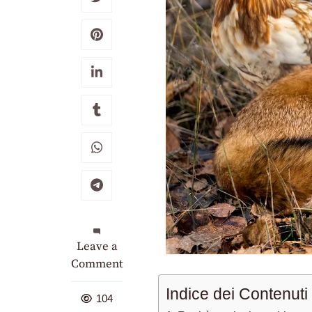
on
Leave a
La
Comment
volpe
Indice dei Contenuti
e
104