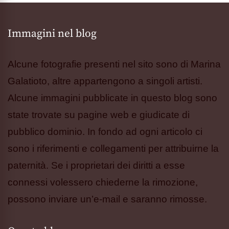
Immagini nel blog
Alcune fotografie presenti nel sito sono di Marina
Galatioto, altre appartengono a singoli artisti.
Alcune immagini pubblicate in questo blog sono
state trovate su pagine web e giudicate di
pubblico dominio. In fondo ad ogni articolo ci
sono i riferimenti e collegamenti per attribuirne la
paternità. Se i proprietari dei diritti a esse
connessi volessero chiederne la rimozione,
possono inviare un’e-mail e saranno rimosse.