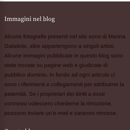
Immagini nel blog
Alcune fotografie presenti nel sito sono di Marina
Galatioto, altre appartengono a singoli artisti.
Alcune immagini pubblicate in questo blog sono
state trovate su pagine web e giudicate di
pubblico dominio. In fondo ad ogni articolo ci
sono i riferimenti e collegamenti per attribuirne la
paternità. Se i proprietari dei diritti a esse
connessi volessero chiederne la rimozione,
possono inviare un’e-mail e saranno rimosse.