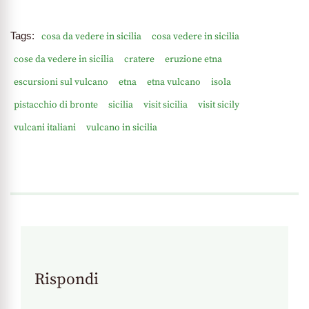
e-
mail...
Tags:
cosa da vedere in sicilia
cosa vedere in sicilia
cose da vedere in sicilia
cratere
eruzione etna
escursioni sul vulcano
etna
etna vulcano
isola
pistacchio di bronte
sicilia
visit sicilia
visit sicily
vulcani italiani
vulcano in sicilia
Rispondi